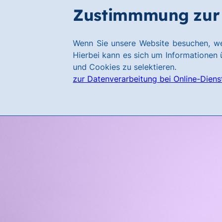
Zum
Zum
Zustimmmung zur 
Hauptinhalt
Footer
springen
springen
Link
Wenn Sie unsere Website besuchen, we
zur
Hierbei kann es sich um Informationen ü
Homepage
und Cookies zu selektieren.
zur Datenverarbeitung bei Online-Diens