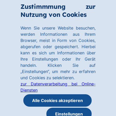
Zum
Zum
Zustimmmung zur
Hauptinhalt
Footer
Link
Nutzung von Cookies
Menü
springen
springen
zur
öffnen
Homepage
Wenn Sie unsere Website besuchen,
werden Informationen aus Ihrem
Browser, meist in Form von Cookies,
abgerufen oder gespeichert. Hierbei
kann es sich um Informationen über
Ihre Einstellungen oder Ihr Gerät
handeln. Klicken Sie auf
„Einstellungen“, um mehr zu erfahren
und Cookies zu selektieren.
zur Datenverarbeitung bei Online-
Diensten
Alle Cookies akzeptieren
Einstellungen